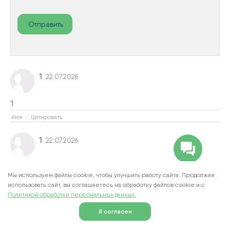
1
22.07.2026
1
Имя
Цитировать
1
22.07.2026
<script>alert('1!');</script>
Мы используем файлы cookie, чтобы улучшить работу сайта. Продолжая
Имя
Цитировать
использовать сайт, вы соглашаетесь на обработку файлов cookie и c
Политикой обработки персональных данных.
Guest
22.07.2026
Я согласен