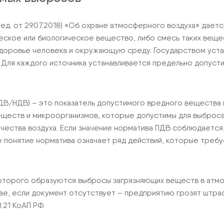
ед. от 29.07.2018) «Об охране атмосферного воздуха» даетс
еское или биологическое вещество, либо смесь таких вещ
 здоровье человека и окружающую среду. Государством ус
. Для каждого источника устанавливается предельно допус
В/НДВ) – это показатель допустимого вредного вещества 
еществ и микроорганизмов, которые допустимы для выброса
чества воздуха. Если значение норматива ПДВ соблюдается,
 понятие норматива означает ряд действий, которые требуе
которого образуются выбросы загрязняющих веществ в атм
учае, если документ отсутствует – предприятию грозят штр
.21 КоАП РФ.