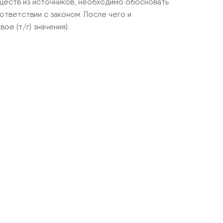
ществ из источников, необходимо обосновать
тветствии с законом. После чего и
е (т/г) значения).