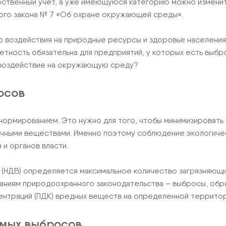
рственный учет, а уже имеющуюся категорию можно изменит
ого закона № 7 «Об охране окружающей среды».
 воздействия на природные ресурсы и здоровье населения.
етность обязательна для предприятий, у которых есть выб
е воздействие на окружающую среду?
осов
нормированием. Это нужно для того, чтобы минимизировать
ичными веществами. Именно поэтому соблюдение экологиче
 и органов власти.
(НДВ) определяется максимальное количество загрязняющих
ниям природоохранного законодательства – выбросы, обра
нтраций (ПДК) вредных веществ на определенной территор
имых выбросов