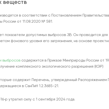
х веществ
зводятся в соответствии с Постановлением Правительства 
России от 11.08.2020 № 581.
ет показатели допустимых выбросов ЗВ. Он проводится для 
етом фонового уровня его загрязнения, на основе проектно
ии выбросов
содержится в Приказе Минприроды России от 19.
олучение комплексного экологического разрешения (КЭР)
торые содержит Перечень, утвержденный Распоряжением Пр
ержащиеся в СанПиН 1.2.3685-21.
6‑р утратил силу с 1 сентября 2024 года.