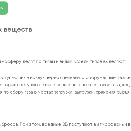
тв
х веществ
тмосферу делят по типам и видам. Среди типов выделяют:
оступающих в воздух через специально сооруженные техни
которых поступают в виде ненаправленных потоков газа, ко
по сбору газа в местах загрузки, выгрузки, хранения сырья
ыбросов. При этом, вредные ЗВ поступают в атмосферный во