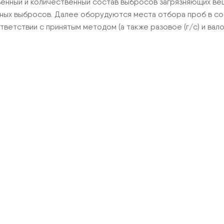
твенный и количественный состав выбросов загрязняющих ве
ных выбросов. Далее оборудуются места отбора проб в соо
тствии с принятым методом (а также разовое (г/с) и валово