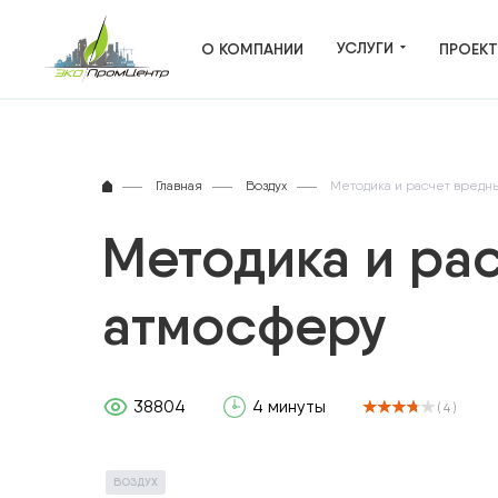
УСЛУГИ
О КОМПАНИИ
ПРОЕК
ВСЕ УСЛУГИ
Главная
Воздух
Методика и расчет вредны
ОТХОДЫ ПРОИЗВОДСТВА
Методика и ра
ВЫБРОСЫ В АТМОСФЕРУ
атмосферу
ВОДНЫЕ РЕСУРСЫ
НЕДРОПОЛЬЗОВАНИЕ
38804
4 минуты
( 4 )
САНИТАРНО-ЗАЩИТНАЯ ЗОНА
ЭКОЛОГИЧЕСКОЕ ЛИЦЕНЗИРОВАН
ВОЗДУХ