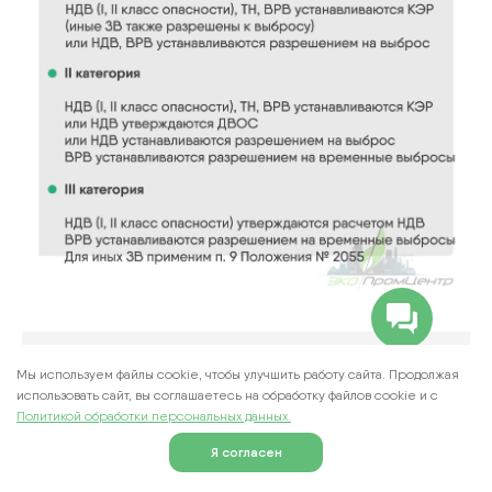
Важно! В графе 8 “Фактический выброс, г/с”
Мы используем файлы cookie, чтобы улучшить работу сайта. Продолжая
при условии, что в план-графике контроля
использовать сайт, вы соглашаетесь на обработку файлов cookie и c
стационарных источников включен
Политикой обработки персональных данных.
инструментальный контроль по веществу,
Я согласен
но фактически контроль не проводился.