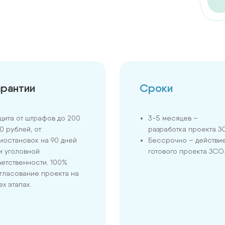
ИЕ
арантии
Сроки
щита от штрафов до 200
3-5 месяцев –
0 рублей, от
разработка проекта З
иостановок на 90 дней
Бессрочно – действи
и уголовной
готового проекта ЗСО.
ветственности. 100%
гласование проекта на
ех этапах.