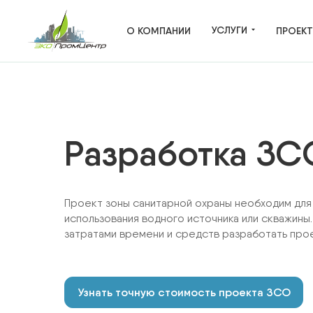
УСЛУГИ
О КОМПАНИИ
ПРОЕК
ВСЕ УСЛУГИ
Разработка ЗС
ОТХОДЫ ПРОИЗВОДСТВА
ВЫБРОСЫ В АТМОСФЕРУ
Проект зоны санитарной охраны необходим дл
ВОДНЫЕ РЕСУРСЫ
использования водного источника или скважины.
затратами времени и средств разработать про
НЕДРОПОЛЬЗОВАНИЕ
САНИТАРНО-ЗАЩИТНАЯ ЗОНА
Узнать точную стоимость проекта ЗСО
ЭКОЛОГИЧЕСКОЕ ЛИЦЕНЗИРОВАН