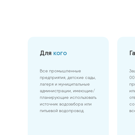
СТРОИТЕЛЬСТВО
ЭКОЛОГИЧЕСКОЕ СОПРОВОЖДЕН
КОМПЛЕКСНЫЕ УСЛУГИ
Для
кого
Г
Все промышленные
За
предприятия, детские сады,
00
лагеря и муниципальные
пр
администрации, имеющие/
ил
планирующие использовать
от
источник водозабора или
со
питьевой водопровод.
вс