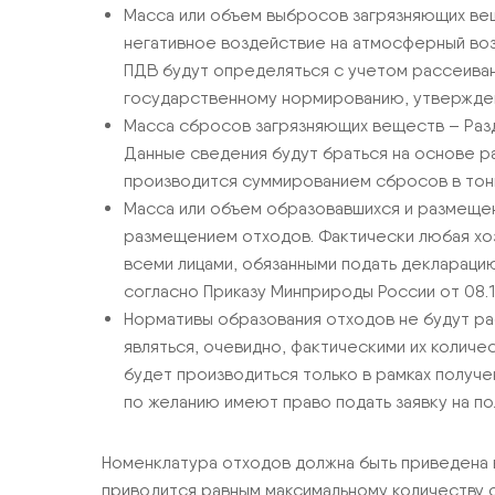
Масса или объем выбросов загрязняющих ве
негативное воздействие на атмосферный воз
ПДВ будут определяться с учетом рассеива
государственному нормированию, утвержден 
Масса сбросов загрязняющих веществ – Разд
Данные сведения будут браться на основе р
производится суммированием сбросов в тонна
Масса или объем образовавшихся и размещенн
размещением отходов. Фактически любая хоз
всеми лицами, обязанными подать деклараци
согласно Приказу Минприроды России от 08.1
Нормативы образования отходов не будут р
являться, очевидно, фактическими их количе
будет производиться только в рамках получ
по желанию имеют право подать заявку на по
Номенклатура отходов должна быть приведена 
приводится равным максимальному количеству о