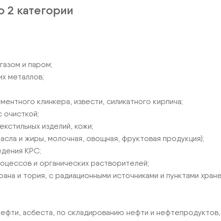
о 2 категории
азом и паром;
их металлов;
ментного клинкера, извести, силикатного кирпича;
 очисткой;
екстильных изделий, кожи;
асла и жиры, молочная, овощная, фруктовая продукция);
едения КРС;
роцессов и органических растворителей;
ана и тория, с радиационными источниками и пунктами хран
нефти, асбеста, по складированию нефти и нефтепродуктов,