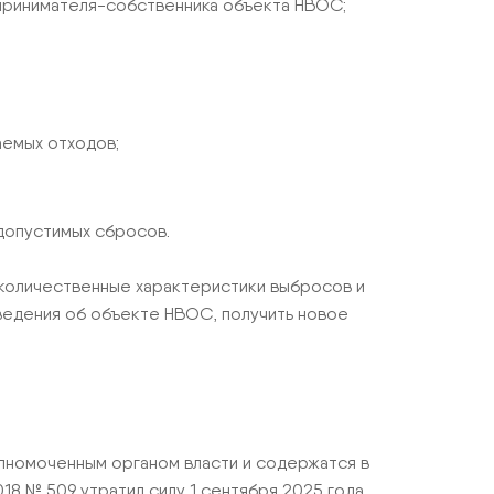
дпринимателя-собственника объекта НВОС;
емых отходов;
допустимых сбросов.
и количественные характеристики выбросов и
сведения об объекте НВОС, получить новое
лномоченным органом власти и содержатся в
18 № 509 утратил силу 1 сентября 2025 года.