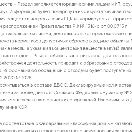
ществ – Раздел заполняется юридическими лицами и ИП, о
дух. Информация будет почерпнута из результатов инвентар
ния веществ и непревышения ПДК на нормируемых территор
распоряжением Правительства РФ № 1316-р от 08.07.15 г.;
ел заполняется лицами, деятельность которых оказывает н
асчета нормативов допустимых сбросов в водные объекты. 
х в месяц, а указанная концентрация веществ в мг/м3 являе
ых отходов – Раздел обязаны заполнить лица, деятельность 
яйственная деятельность приводит к образованию отходов,
ю. Информация об обращении с отходами будет поступать из
2.2020 № 1028.
ассчитываться в составе ДВОС. Декларируемые количества
ствами за последний год. Согласно Федеральному закону № 
ения комплексных экологических разрешений. Напомним, что
лучение КЭР.
в соответствие с Федеральным классификационным каталого
бразовавшихся отходов конкретного наименования за перио