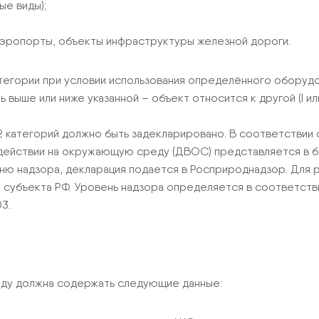
е виды);
аэропорты, объекты инфраструктуры железной дороги.
тегории при условии использования определённого оборуд
ше или ниже указанной – объект относится к другой (I или I
категорий должно быть задекларировано. В соответствии с
действии на окружающую среду (ДВОС) представляется в б
ю надзора, декларация подается в Росприроднадзор. Для р
 субъекта РФ. Уровень надзора определяется в соответств
3.
ду должна содержать следующие данные: