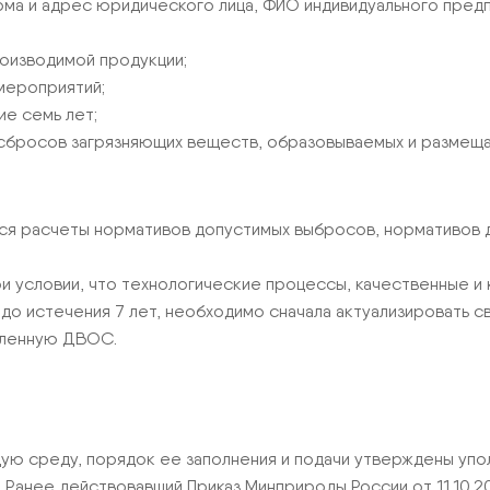
рма и адрес юридического лица, ФИО индивидуального пре
роизводимой продукции;
мероприятий;
ие семь лет;
сбросов загрязняющих веществ, образовываемых и размеща
я расчеты нормативов допустимых выбросов, нормативов 
ри условии, что технологические процессы, качественные 
до истечения 7 лет, необходимо сначала актуализировать 
овленную ДВОС.
ю среду, порядок ее заполнения и подачи утверждены упо
. Ранее действовавший Приказ Минприроды России от 11.10.20