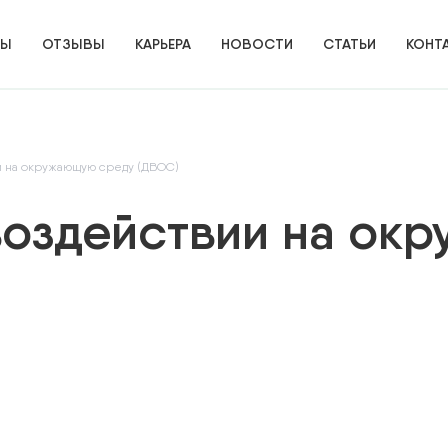
ТЫ
ОТЗЫВЫ
КАРЬЕРА
НОВОСТИ
СТАТЬИ
КОНТ
и на окружающую среду (ДВОС)
воздействии на ок
ИЕ