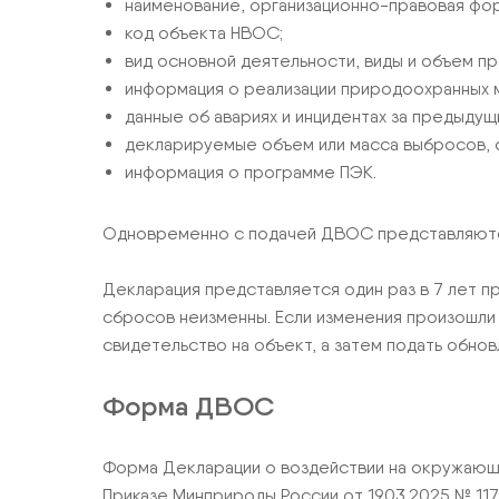
наименование, организационно-правовая фо
код объекта НВОС;
вид основной деятельности, виды и объем п
информация о реализации природоохранных 
данные об авариях и инцидентах за предыдущ
декларируемые объем или масса выбросов, 
информация о программе ПЭК.
Одновременно с подачей ДВОС представляютс
Декларация представляется один раз в 7 лет п
сбросов неизменны. Если изменения произошли 
свидетельство на объект, а затем подать обн
Форма ДВОС
Форма Декларации о воздействии на окружающу
Приказе Минприроды России от 19.03.2025 № 117