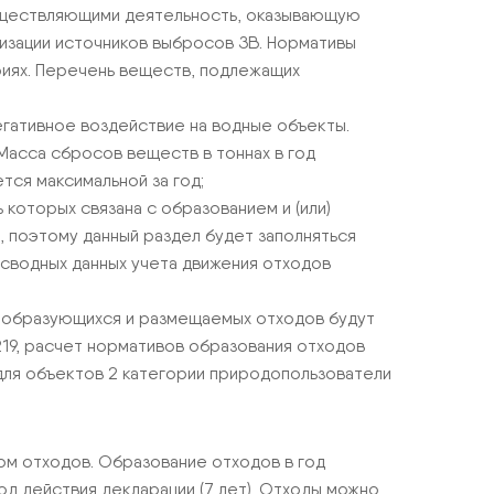
существляющими деятельность, оказывающую
изации источников выбросов ЗВ. Нормативы
иях. Перечень веществ, подлежащих
егативное воздействие на водные объекты.
Масса сбросов веществ в тоннах в год
тся максимальной за год;
которых связана с образованием и (или)
 поэтому данный раздел будет заполняться
 сводных данных учета движения отходов
 образующихся и размещаемых отходов будут
219, расчет нормативов образования отходов
 для объектов 2 категории природопользователи
м отходов. Образование отходов в год
д действия декларации (7 лет). Отходы можно