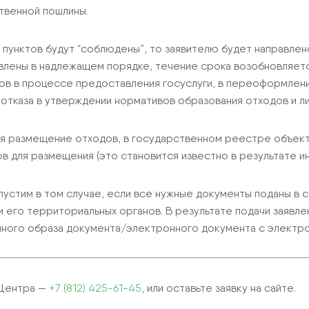
твенной пошлины.
х пунктов будут “соблюдены”, то заявителю будет направле
авлены в надлежащем порядке, течение срока возобновляетс
ов в процессе предоставления госуслуги, в переоформлении
тказа в утверждении нормативов образования отходов и ли
ся размещение отходов, в государственном реестре объек
 для размещения (это становится известно в результате ин
пустим в том случае, если все нужные документы поданы в
 и его территориальных органов. В результате подачи заявл
нного образа документа/электронного документа с электр
мЦентра —
+7 (812) 425-61-45
, или оставьте заявку на сайте.