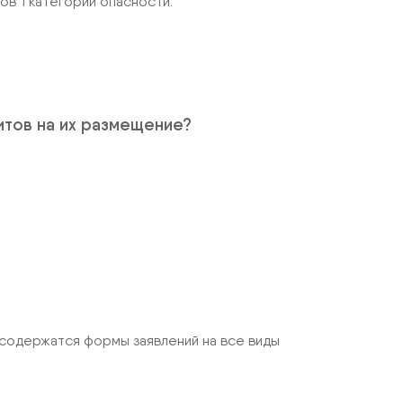
в 1 категории опасности.
итов на их размещение?
 содержатся формы заявлений на все виды