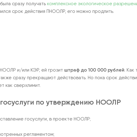
 была сразу получать
комплексное экологическое разрешени
чился срок действия ПНООЛР, его можно продлить.
ПНООЛР и/или КЭР, ей грозит
штраф до 100 000 рублей
. Как
акже сразу прекращают действовать. Но пока срок действи
т как сверхлимит.
 госуслуги по утверждению НООЛР
оставление госуслуги, в проекте НООЛР;
мотренных регламентом;