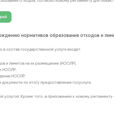
азования отходов, согласно новому регламенту для объекто
орий
ерждению нормативов образования отходов и лим
о в состав государственной услуги входит:
в и лимитов на их размещение (НООЛР);
и НООЛР;
ждении НООЛР;
документе по итогу предоставления госуслуги.
 услугой. Кроме того, в приложениях к новому регламенту