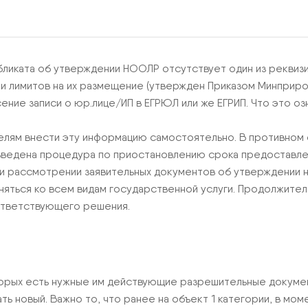
бликата об утверждении НООЛР отсутствует один из реквизи
 лимитов на их размещение (утвержден Приказом Минприроды
ние записи о юр.лице/ИП в ЕГРЮЛ или же ЕГРИП. Что это оз
ям внести эту информацию самостоятельно. В противном с
ведена процедура по приостановлению срока предоставлен
ри рассмотрении заявительных документов об утверждении н
няться ко всем видам государственной услуги. Продолжител
оответствующего решения.
торых есть нужные им действующие разрешительные документ
ь новый. Важно то, что ранее на объект 1 категории, в моме