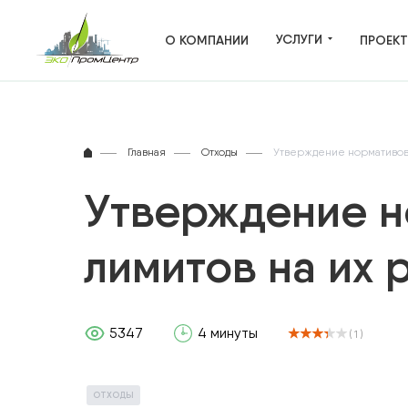
УСЛУГИ
О КОМПАНИИ
ПРОЕК
ВСЕ УСЛУГИ
Главная
Отходы
Утверждение нормативов 
ОТХОДЫ ПРОИЗВОДСТВА
Утверждение н
ВЫБРОСЫ В АТМОСФЕРУ
лимитов на их
ВОДНЫЕ РЕСУРСЫ
НЕДРОПОЛЬЗОВАНИЕ
5347
4 минуты
( 1 )
САНИТАРНО-ЗАЩИТНАЯ ЗОНА
ЭКОЛОГИЧЕСКОЕ ЛИЦЕНЗИРОВАН
ОТХОДЫ