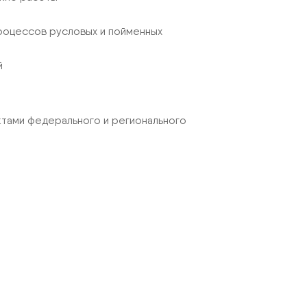
роцессов русловых и пойменных
й
ктами федерального и регионального