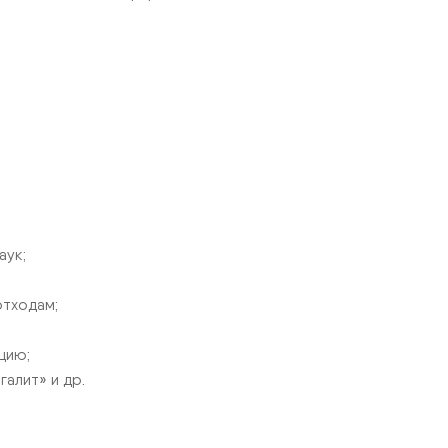
аук;
отходам;
цию;
алит» и др.