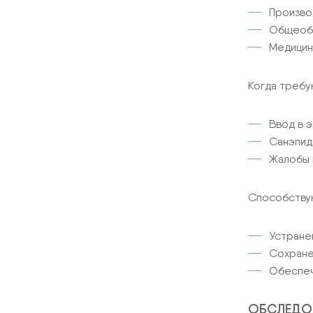
Произво
Общеобр
Медицин
Когда требу
Ввод в э
Санэпид
Жалобы 
Способству
Устране
Сохране
Обеспеч
ОБСЛЕДОВ