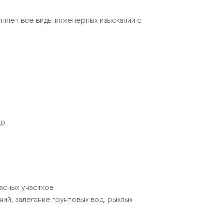
няет все виды инженерных изысканий с
р.
асных участков
й, залегание грунтовых вод, рыхлых