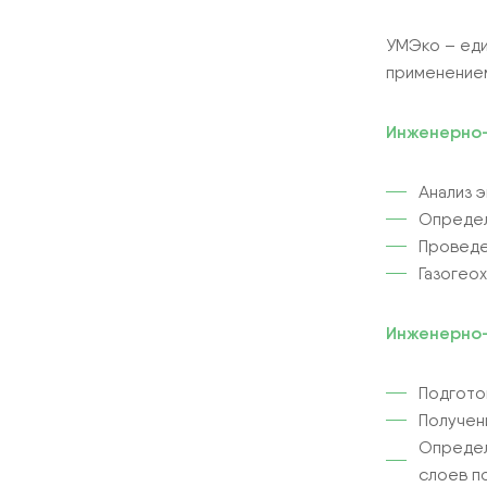
УМЭко – еди
применением
Инженерно-
Анализ 
Определ
Проведе
Газогео
Инженерно-
Подгото
Получен
Определ
слоев п