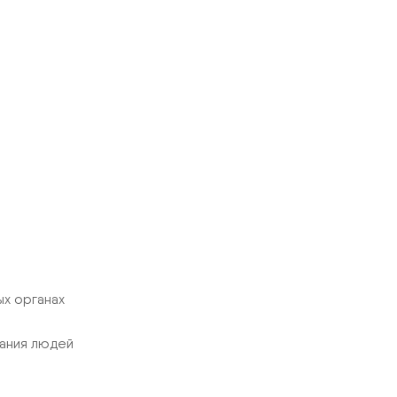
х органах
ания людей