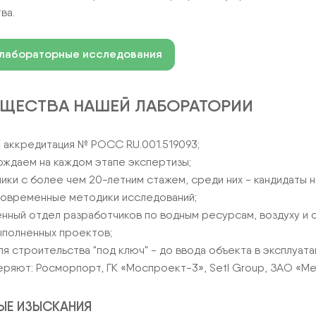
ва.
ИЕ
 лабораторные исследования
ЩЕСТВА НАШЕЙ ЛАБОРАТОРИИ
 аккредитация № РОСС RU.001.519093;
ждаем на каждом этапе экспертизы;
ики с более чем 20-летним стажем, среди них - кандидаты н
современные методики исследований;
нный отдел разработчиков по водным ресурсам, воздуху и 
ыполненных проектов;
ля строительства "под ключ" - до ввода объекта в эксплуата
еряют: Росморпорт, ГК «Моспроект-3», Setl Group, ЗАО «Мег
ЫЕ ИЗЫСКАНИЯ