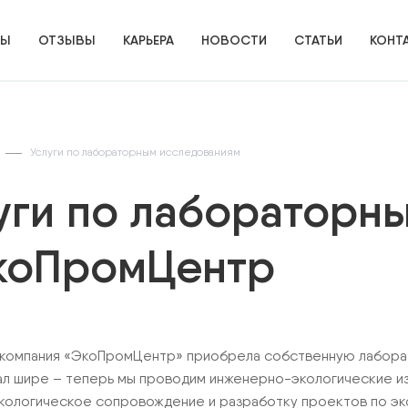
ТЫ
ОТЗЫВЫ
КАРЬЕРА
НОВОСТИ
СТАТЬИ
КОНТ
Услуги по лабораторным исследованиям
уги по лабораторн
коПромЦентр
 компания «ЭкоПромЦентр» приобрела собственную лабора
ал шире – теперь мы проводим инженерно-экологические и
ИЕ
кологическое сопровождение и разработку проектов по эко