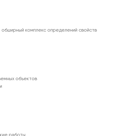
в, обширный комплекс определений свойств
дземных объектов
и
кие работы