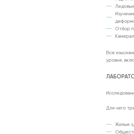
Ледовые
Изучени
деформа
Отбор п
Камерал
Все изыскан
уровня, вкл
ЛАБОРАТ
Исследование
Для чего тр
Жилые зд
Обществ