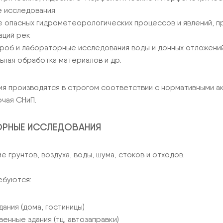
 исследования
е опасных гидрометеорологических процессов и явлений, п
ций рек
роб и лабораторные исследования воды и донных отложени
ьная обработка материалов и др.
ия производятся в строгом соответствии с нормативными а
ючая СНиП.
ОРНЫЕ ИССЛЕДОВАНИЯ
 грунтов, воздуха, воды, шума, стоков и отходов.
ебуются:
ания (дома, гостиницы)
енные здания (тц, автозаправки)