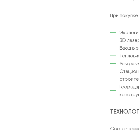
При покупке
Экологи
3D лазе
Ввод в 
Теплови
Ультраз
Стацион
строите
Георада
констру
ТЕХНОЛОГ
Составление