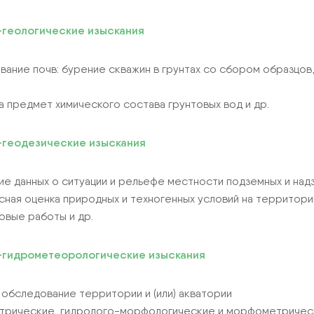
геологические изыскания
вание почв: бурение скважин в грунтах со сбором образцо
а предмет химического состава грунтовых вод и др.
геодезические изыскания
ие данных о ситуации и рельефе местности подземных и на
сная оценка природных и техногенных условий на территори
овые работы и др.
гидрометеорологические изыскания
и обследование территории и (или) акватории
трические, гидролого-морфологические и морфометричес