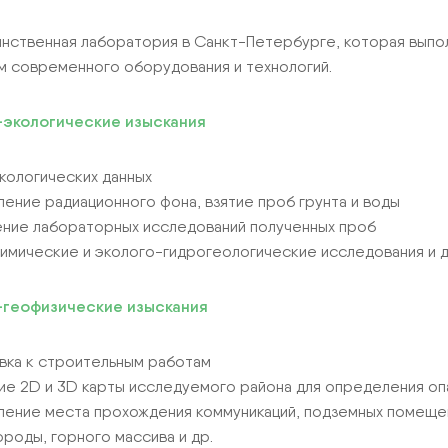
нственная лаборатория в Санкт-Петербурге, которая выпол
 современного оборудования и технологий.
экологические изыскания
экологических данных
ение радиационного фона, взятие проб грунта и воды
ние лабораторных исследований полученных проб
химические и эколого-гидрогеологические исследования и д
геофизические изыскания
вка к строительным работам
ие 2D и 3D карты исследуемого района для определения оп
ение места прохождения коммуникаций, подземных помещени
ороды, горного массива и др.